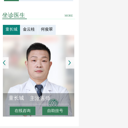
坐诊医生
MORE
童长城
金云桂
何俊翠
童长城
主治医师
在线咨询
自助挂号