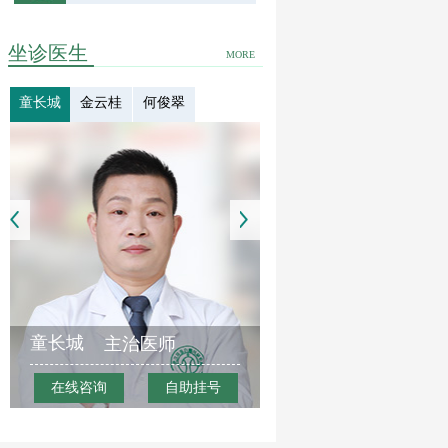
坐诊医生
MORE
童长城
金云桂
何俊翠
童长城
主治医师
在线咨询
自助挂号