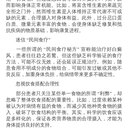
而影响身体正常机能。比如，将富含维生素的果蔬完
全拒之门外，然而维生素是人体维持正常代谢不可或
缺的元素，合理摄入对身体有益。此外，过分忌口蛋
白质、微量元素丰富的食物，会使身体缺乏修复和抵
抗疾病的物质基础，影响康复进程。
迷信 “民间食疗”
一些所谓的 “民间食疗秘方” 宣称能治疗好白癜
风，患者往往趋之若鹜。但这些缺乏科学验证的食疗
方法，可能不仅无效，还会延误正规治疗。例如，随
意食用不明成分的食物组合，可能引发过敏或其他不
良反应，加重身体负担，给病情带来更多不确定性。
忽视饮食搭配合理性
部分患者只关注某些单一食物的所谓 “利弊”，却
忽略了整体饮食搭配的重要性。比如，过度依赖某种
被认为对病情有益的食物，而减少其他种类食物的摄
入，破坏了饮食结构的平衡。其实，科学的饮食应该
是多样化的，保证各类营养物质的合理摄入，才能为
身体提供良好的支持。