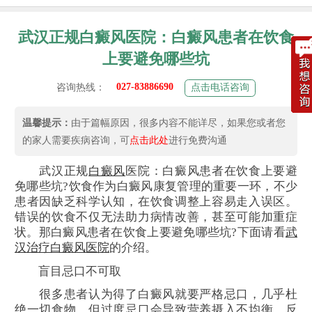
武汉正规白癜风医院：白癜风患者在饮食
上要避免哪些坑
027-83886690
咨询热线：
点击电话咨询
温馨提示：
由于篇幅原因，很多内容不能详尽，如果您或者您
的家人需要疾病咨询，可
点击此处
进行免费沟通
武汉正规
白癜风
医院：白癜风患者在饮食上要避
免哪些坑?饮食作为白癜风康复管理的重要一环，不少
患者因缺乏科学认知，在饮食调整上容易走入误区。
错误的饮食不仅无法助力病情改善，甚至可能加重症
状。那白癜风患者在饮食上要避免哪些坑?下面请看
武
汉治疗白癜风医院
的介绍。
盲目忌口不可取
很多患者认为得了白癜风就要严格忌口，几乎杜
绝一切食物。但过度忌口会导致营养摄入不均衡，反