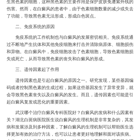
生黑色素的细胞，这种黑色素的主要作用是保护皮肤免遭紫外线的
伤害。然而，在白癜风的患者中，由于色素细胞数量的减少或失去
了功能，导致黑色素无法形成，形成白色斑点。
二、免疫系统的原因
免疫系统的工作机制也与白癜风的发展密切相关。免疫系统通
过不断地产生抗体和其他免疫细胞来打击并清除病原体、细胞损伤
和异物。在白癜风中，免疫细胞攻击了色素细胞，导致色素细胞损
失或死亡，从而导致黑色素的丧失和白癜风的形成。
三、遗传因素起了作用
遗传因素也是引起白癜风的原因之一。研究发现，某些基因编
码或者控制黑色素的生成过程，如果这些基因发生了异常变异，就
会导致黑色素丧失以及白癜风的发生。而且，遗传因素也可能是引
起白癜风复发或恶化的重要因素。
武汉哪个治疗白癜风专科医院好？白癜风的发病和什么因素有
关？湖北白斑病医院医生说白癜风的生理机制是非常复杂的，其发
病和发展涉及到多种因素，了解白癜风的生理机制可以帮助医生选
择更加有效的治疗方法，也可以让患者更好地理解和面对该疾病。