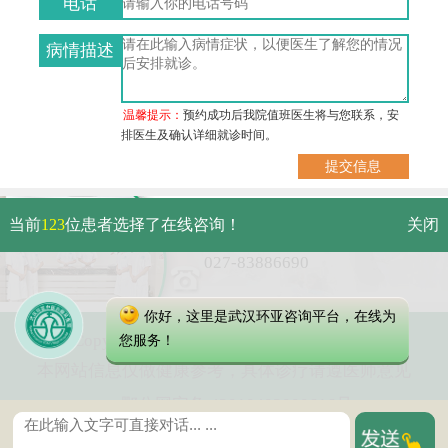
电话
病情描述
温馨提示：
预约成功后我院值班医生将与您联系，安
排医生及确认详细就诊时间。
武汉市硚口区解放大道479号
当前
123
位患者选择了在线咨询！
关闭
免费电话：
027-83886690
你好，这里是武汉环亚咨询平台，在线为
Copyright 2025 武汉环亚中医白癜风医院
您服务！
本网站信息仅做健康参考，具体诊疗请遵医师意见
鄂公网安备 42010402000616号
鄂ICP备16003424号-5